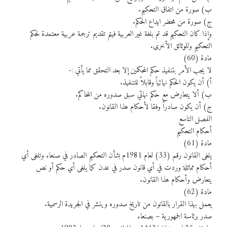
ب) صورة من اتفاق التحكيم.
ج) صورة من محضر ايداع الحكم.
وإذا كان التحكيم قد تم بلغة غير العربية فيتم تقديم ترجمة عربية معتمدة لحكم
التحكيم وللوثائق الأخرى.
مادة (60)
لا يجب الأمر بتنفيذ حكم المحكمين إلا بعد التحقق مما يأتي :-
أ) أن يكون الحكم نهائياً وقابلاً للتنفيذ.
ب) ألا يتعارض مع حكم نهائي سبق صدوره من المحاكم.
ج) أن يكون صادراً وفقا لأحكام هذا القانون.
الفصل التاسع
أحكام التحكيم
مادة (61)
يلغى القانون رقم (33) لعام 1981م بشأن التحكيم الصادر في صنعاء وتلغى أي
أحكام مماثلة وردت في أي قانون صدر في عدن كما يلغى أي حكم أو نص
يتعارض وأحكام هذا القانون.
مادة (62)
يعمل بهذا القرار بالقانون من تاريخ صدوره وينشر في الجريدة الرسمية.
صدر برئاسة الجمهورية – بصنعاء