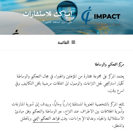
لتجاوز
لى
امباكت للاستشارات
لمحتوى
هل انت مستعد للتغيير؟
القائمة
مركز التحكيم والوساطة
يعتمد المركز على مجموعة مختارة من المؤهلين والخبراء في مجال التحكيم والوساطة
كخيار استراتيجي لحل النزاعات والوصول الى اتفاقات مرضية باقل التكاليف وفي
اسرع وقت.
يتمتع المركز بالشخصية المعنوية المستقلة إداريًّا وماليًّا، ويهدف إلى تسوية المنازعات
وتسوية الخلافات بين الاطراف عند النزاع، عبر الوساطة والتحكيم وفق مبادئ
الاستقلالية والحياد وعدالة الإجراءات. وفت
قواعد التحكيم اليمني
وبالعقل
والمنطق.