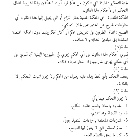
لجنة التحكيم : الهيئة التي تتكون من محكم فرد أو عدة محكمين وفقا لشروط اتفاق
التحكيم أو لأحكام هذا القانون.
المحكمة المختصة : هي المحكمة المعنية بنظر النزاع أو التي يحيل إليها هذا القانون أي
منازعات تخرج عن اختصاص لجان التحكيم.
الصلح : اتفاق الطرفين على تفويض محكم أو أكثر للحكم بينهما دون المحكمة المختصة
استنادا إلى مبادئ العدالة والانصاف.
مادة(3)
تسري أحكام هذا القانون على أي تحكيم يجري في الجمهورية اليمنية كما تسري على
أي تحكيم يجرى خارجها إذا اختار طرفاه ذلك.
مادة (4)
ينعقد التحكيم بأي لفظ يدل عليه وقبول من المحكم ولا يجوز اثبات التحكيم إلا
بالكتابة.
مادة (5)
لا يجوز التحكيم فيما يأتي :
1- الحدود واللعان وفسخ عقود النكاح.
2- رد القضاة ومخاصمتهم.
3- المنازعات المتعلقة باجراءات التنفيذ جبراً.
4- سائر المسائل التي لا يجوز فيها الصلح.
5- كل ما يتعلق بالنظام العام.