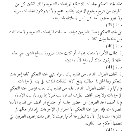
تعقد لجنة التحكيم جلسات للاستماع للمرافعات الشفوية وذلك لتمكين كل من
الطرفين من شرح موضوع الدعوى وتقديم الحجج والأدلة وتكون الجلسات سرية
ولا يجوز حضور أحد ممن ليس له علاقة بالمنازعة.
مادة (39)
على لجنة التحكيم إخطار الطرفين بمواعيد جلسات المرافعات الشفوية والاجتماعات
قبل عقدها بوقت كاف.
مادة (40)
إذا تطلب الأمر الاستعانة بخبراء أو كانت هناك ضرورة لسماع الشهود ففي هذه
الحالة لا يكون هناك أي داع لأداء اليمين.
مادة (41)
إذا تخلف الطرف المدعي عن تقديم بيان دعواه تنهي لجنة التحكيم كافة إجراءات
التحكيم ولها الحق في مطالبته بدفع كافة النفقات المترتبة على بدء الإجراءات
وانهائها وإذا تخلف الطرف المدعى عليه عن تقديم بيان دفاعه تواصل لجنة التحكيم
الإجراءات ولا يعتبر تخلف الطرف المدعى عليه قبولا بما ورد في بيان الإدعاء
وإذا تخلف أحد الطرفين عن حضور جلسة أو اجتماع أو تخلف عن تقديم الأدلة
المطلوبة منه فإنه يجوز للجنة التحكيم الاستمرار في الإجراءات وإصدار حكمها في
المنازعة استنادا إلى الأدلة المطروحة أمامها بحيث لا يخل ذلك بحقوق الطرفين التي
تنظمها أحكام هذا القانون.
مادة (42)