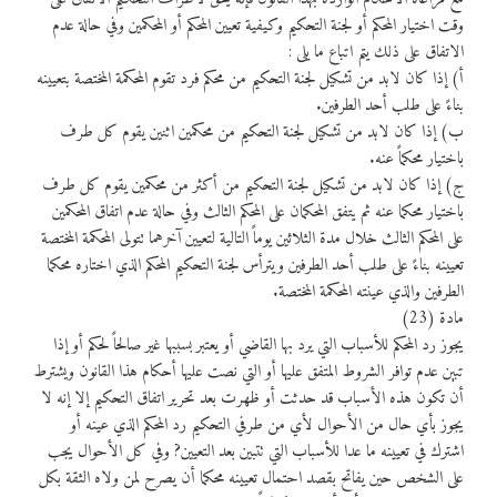
وقت اختيار المحكم أو لجنة التحكيم وكيفية تعيين المحكم أو المحكمين وفي حالة عدم
الاتفاق على ذلك يتم اتباع ما يلى :
أ) إذا كان لابد من تشكيل لجنة التحكيم من محكم فرد تقوم المحكمة المختصة بتعيينه
بناءً على طلب أحد الطرفين.
ب) إذا كان لابد من تشكيل لجنة التحكيم من محكمين اثنين يقوم كل طرف
باختيار محكماً عنه.
ج) إذا كان لابد من تشكيل لجنة التحكيم من أكثر من محكمين يقوم كل طرف
باختيار محكما عنه ثم يتفق المحكمان على المحكم الثالث وفي حالة عدم اتفاق المحكمين
على المحكم الثالث خلال مدة الثلاثين يوماً التالية لتعيين آخرهما تتولى المحكمة المختصة
تعيينه بناءً على طلب أحد الطرفين ويترأس لجنة التحكيم المحكم الذي اختاره محكما
الطرفين والذي عينته المحكمة المختصة.
مادة (23)
يجوز رد المحكم للأسباب التي يرد بها القاضي أو يعتبر بسببها غير صالحاً لحكم أو إذا
تبين عدم توافر الشروط المتفق عليها أو التي نصت عليها أحكام هذا القانون ويشترط
أن تكون هذه الأسباب قد حدثت أو ظهرت بعد تحرير اتفاق التحكيم إلا إنه لا
يجوز بأي حال من الأحوال لأي من طرفي التحكيم رد المحكم الذي عينه أو
اشترك في تعيينه ما عدا للأسباب التي تتبين بعد التعيين? وفي كل الأحوال يجب
على الشخص حين يفاتح بقصد احتمال تعيينه محكما أن يصرح لمن ولاه الثقة بكل