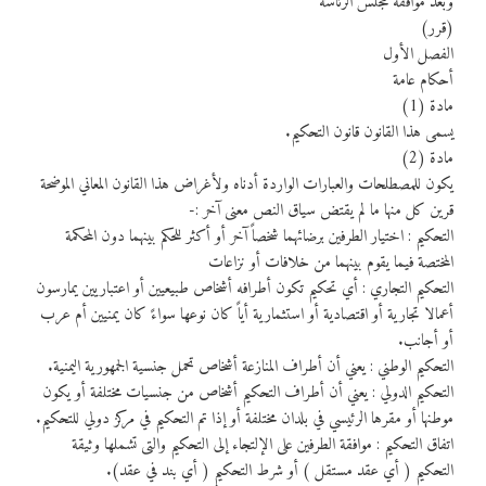
وبعد موافقة مجلس الرئاسة
(قرر)
الفصل الأول
أحكام عامة
مادة (1)
يسمى هذا القانون قانون التحكيم.
مادة (2)
يكون للمصطلحات والعبارات الواردة أدناه ولأغراض هذا القانون المعاني الموضحة
قرين كل منها ما لم يقتض سياق النص معنى آخر :-
التحكيم : اختيار الطرفين برضائهما شخصاً آخر أو أكثر للحكم بينهما دون المحكمة
المختصة فيما يقوم بينهما من خلافات أو نزاعات
التحكيم التجاري : أي تحكيم تكون أطرافه أشخاص طبيعيين أو اعتباريين يمارسون
أعمالا تجارية أو اقتصادية أو استثمارية أياً كان نوعها سواءً كان يمنيين أم عرب
أو أجانب.
التحكيم الوطني : يعني أن أطراف المنازعة أشخاص تحمل جنسية الجمهورية اليمنية.
التحكيم الدولي : يعني أن أطراف التحكيم أشخاص من جنسيات مختلفة أو يكون
موطنها أو مقرها الرئيسي في بلدان مختلفة أو إذا تم التحكيم في مركز دولي للتحكيم.
اتفاق التحكيم : موافقة الطرفين على الإلتجاء إلى التحكيم والتى تشملها وثيقة
التحكيم ( أي عقد مستقل ) أو شرط التحكيم ( أي بند في عقد).