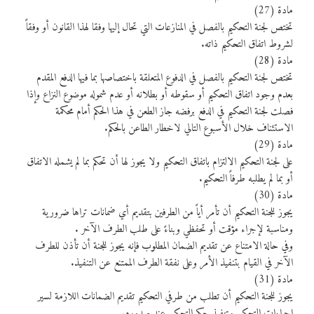
مادة (27)
تختص لجنة التحكيم بالفصل في المنازعات التي تحال إليها وفقا لهذا القانون أو وفقاً
لشروط اتفاق التحكيم ذاته.
مادة (28)
تختص لجنة التحكيم بالفصل في الدفوع المتعلقة باختصاصها بما فيها الدفع المقدم
بعدم وجود اتفاق التحكيم أو سقوطه أو بطلانه أو عدم شموله موضوع النزاع وإذا
فصلت لجنة التحكيم في الدفع برفضه جاز الطعن في هذا الحكم أمام محكمة
الاستئناف خلال الأسبوع التالي لاخطار الطاعن بالحكم.
مادة (29)
على لجنة التحكيم الالتزام باتفاق التحكيم ولا يجوز لها أن تحكم بما لم يشمله الاتفاق
أو بما لم يطلبه طرفاً التحكيم.
مادة (30)
يجوز للجنة التحكيم أن تأمر أياً من الطرفين بتقديم أي ضمانات تراها ضرورية
ومناسبة لإجراء مؤقت أو تحفظي وبناءً على طلب الطرف الآخر .
وفي حالة الامتناع عن تقديم الضمان المطلوب فإنه يجوز للجنة أن تأذن للطرف
الآخر في القيام بتنفيذ الأمر وعلى نفقة الطرف الممتنع عن التنفيذ.
مادة (31)
يجوز للجنة التحكيم أن تطلب من طرفي التحكيم تقديم الضمانات اللازمة لسير
اجراءات التحكيم وتنفيذ حكم التحكيم عند صدوره.