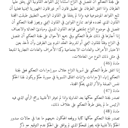
على لجنة التحكيم أن تفصل في النزاع استنادا إلى القواعد القانونية التي يتفق عليها
الطرفان وإذا اتفق الطرفان على تطبيق قانون آخر غير قانون الجمهورية اليمنية فعليها أن
تتبع القواعد الموضوعية فيه وإذا لم يتفقا على القانون الواجب التطبيق طبقت اللجنة
القانون الذي تحدده قواعد تنازع القوانين في القانون اليمني ويجوز للجنة التحكيم أن
تفصل في موضوع النزاع بمقتضى قواعد القانون الدولي ومبادئ العدالة والانصاف
إذا أجازها في ذلك طرفاً التحكيم وفي جميع الأحوال على لجنة التحكيم أن تفصل
في النزاع وفقاً للقانون اليمني أو لشروط العقد المبرم بين الطرفين وأن تأخذ بعين
الاعتبار الأعراف والعادات الاجتماعية وكذا الأعراف والعادات التجارية المتبعة
في مثل ذلك النوع من المعاملات.
مادة (46)
إذا اتفق طرفاً التحكيم على تسوية النزاع خلال سير إجراءات التحكيم فعلى لجنة
التحكيم إنهاء الإجراءات وإثبات اتفاق التسوية في صورة حكم ويكون لهذا الحكم
نفس الصفة والأثر الذي يحكم اللجنة.
مادة (47)
تصدر لجنة التحكيم حكمها بعد المداولة وإذا لم تتوفر الأغلبية يرجح الرأي الذي فيه
الرئيس ما لم يتفق طرفاً التحكيم على خلاف ذلك.
مادة (48)
تصدر لجنة التحكيم حكمها كتابة ويوقعه المحكمون جميعهم ما عدا في حالات صدور
الحكم بالأغلبية فإنه يجوز للمحكم الذي لم يوافق على الحكم عدم التوقيع مع ذكر