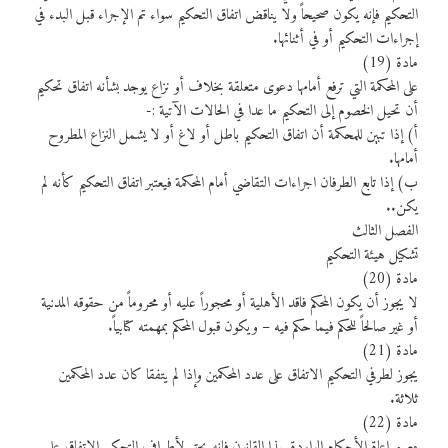
التحكيم فإنه يكون صحيحاً ولا يناقض اتفاق التحكيم سواء تم الإجراء قبل البدء في
إجراءات التحكيم أو في أثنائها.
مادة (19)
على المحكمة التي ترفع أمامها دعوى متعلقة بخلاف أو نزاع يوجد بشأنه اتفاق تحكيم
أن تحيل الخصوم إلى التحكيم ما عدا في الحالات الآتية :-
أ) إذا تبين للمحكمة أن اتفاق التحكيم باطل أو لاغ أو لا يشمل النزاع المطروح
أمامها.
ب) إذا تابع الطرفان اجراءات التقاضي أمام المحكمة فيعتبر اتفاق التحكيم كأنه لم
يكن..
الفصل الثالث
تشكيل هيئة التحكيم
مادة (20)
لا يجوز أن يكون المحكم فاقد الأهلية أو محجوراً عليه أو محروماً من حقوقه المدنية
أو غير صالحاً للحكم فيما حكم فيه – ويكون قبول المحكم بمهمته كتابياً.
مادة (21)
يجوز لطرفي التحكيم الاتفاق على عدد المحكمين وإذا لم يتفقا كان عدد المحكمين
ثلاثة.
مادة (22)
مع مراعاة الأحكام الواردة بهذا القانون فإنه يحق لأطراف التحكيم الاتفاق على