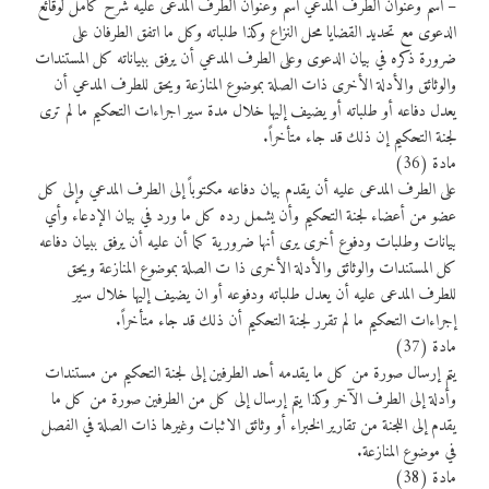
– اسم وعنوان الطرف المدعي اسم وعنوان الطرف المدعى عليه شرح كامل لوقائع
الدعوى مع تحديد القضايا محل النزاع وكذا طلباته وكل ما اتفق الطرفان على
ضرورة ذكره في بيان الدعوى وعلى الطرف المدعي أن يرفق ببياناته كل المستندات
والوثائق والأدلة الأخرى ذات الصلة بموضوع المنازعة ويحق للطرف المدعي أن
يعدل دفاعه أو طلباته أو يضيف إليها خلال مدة سير اجراءات التحكيم ما لم ترى
لجنة التحكيم إن ذلك قد جاء متأخراً.
مادة (36)
على الطرف المدعى عليه أن يقدم بيان دفاعه مكتوباً إلى الطرف المدعي وإلى كل
عضو من أعضاء لجنة التحكيم وأن يشمل رده كل ما ورد في بيان الإدعاء وأي
بيانات وطلبات ودفوع أخرى يرى أنها ضرورية كما أن عليه أن يرفق ببيان دفاعه
كل المستندات والوثائق والأدلة الأخرى ذا ت الصلة بموضوع المنازعة ويحق
للطرف المدعى عليه أن يعدل طلباته ودفوعه أو ان يضيف إليها خلال سير
إجراءات التحكيم ما لم تقرر لجنة التحكيم أن ذلك قد جاء متأخراً.
مادة (37)
يتم إرسال صورة من كل ما يقدمه أحد الطرفين إلى لجنة التحكيم من مستندات
وأدلة إلى الطرف الآخر وكذا يتم إرسال إلى كل من الطرفين صورة من كل ما
يقدم إلى اللجنة من تقارير الخبراء أو وثائق الاثبات وغيرها ذات الصلة في الفصل
في موضوع المنازعة.
مادة (38)