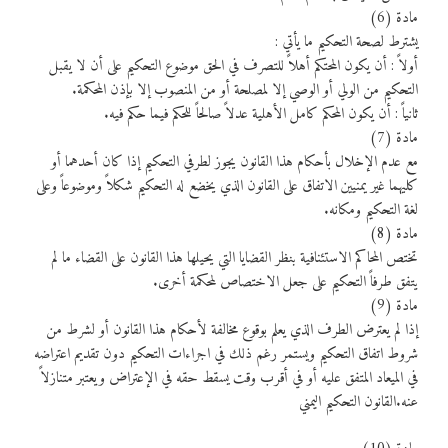
مادة (6)
يشترط لصحة التحكيم ما يأتي :
أولاً : أن يكون المحتكم أهلاً للتصرف في الحق موضوع التحكيم على أن لا يقبل
التحكيم من الولي أو الوصي إلا لمصلحة أو من المنصوب إلا بإذن المحكمة.
ثانياً : أن يكون المحكم كامل الأهلية عدلاً صالحاً للحكم فيما حكم فيه.
مادة (7)
مع عدم الإخلال بأحكام هذا القانون يجوز لطرفي التحكيم إذا كان أحدهما أو
كليهما غير يمنيين الاتفاق على القانون الذي يخضع له التحكيم شكلاً وموضوعاً وعلى
لغة التحكيم ومكانه.
مادة (8)
تختص المحاكم الاستئنافية بنظر القضايا التي يحيلها هذا القانون على القضاء ما لم
يتفق طرفاً التحكيم على جعل الاختصاص لمحكمة أخرى.
مادة (9)
إذا لم يعترض الطرف الذي يعلم بوقوع مخالفة لأحكام هذا القانون أو لشرط من
شروط اتفاق التحكيم ويستمر رغم ذلك في اجراءات التحكيم دون تقديم اعتراضه
في الميعاد المتفق عليه أو في أقرب وقت يسقط حقه في الإعتراض ويعتبر متنازلاً
عنه.القانون التحكيم اليمني