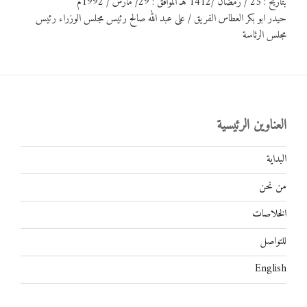
بتاريخ : 25 / رمضان /1412 هـ الموافق : 29/ مارس / 1992م
حيدر ابو بكر العطاس الفريق / على عبد الله صالح رئيس مجلس الوزراء رئيس
مجلس الرئاسة
العناوين الرئيسية
البداية
من نحن
الخلاصات
للتواصل
English