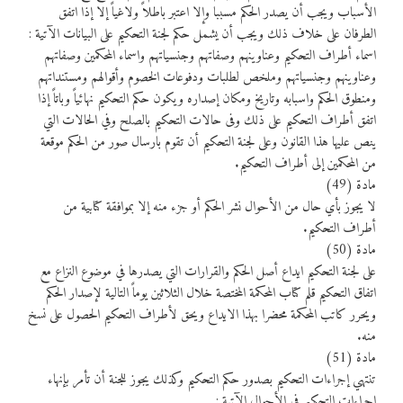
الأسباب ويجب أن يصدر الحكم مسببا وإلا اعتبر باطلاً ولاغياً إلا إذا اتفق
الطرفان على خلاف ذلك ويجب أن يشمل حكم لجنة التحكيم على البيانات الآتية :
اسماء أطراف التحكيم وعناوينهم وصفاتهم وجنسياتهم واسماء المحكمين وصفاتهم
وعناوينهم وجنسياتهم وملخص لطلبات ودفوعات الخصوم وأقوالهم ومستنداتهم
ومنطوق الحكم واسبابه وتاريخ ومكان إصداره ويكون حكم التحكيم نهائياً وباتاً إذا
اتفق أطراف التحكيم على ذلك وفى حالات التحكيم بالصلح وفي الحالات التي
ينص عليها هذا القانون وعلى لجنة التحكيم أن تقوم بارسال صور من الحكم موقعة
من المحكمين إلى أطراف التحكيم.
مادة (49)
لا يجوز بأي حال من الأحوال نشر الحكم أو جزء منه إلا بموافقة كتابية من
أطراف التحكيم.
مادة (50)
على لجنة التحكيم ايداع أصل الحكم والقرارات التي يصدرها في موضوع النزاع مع
اتفاق التحكيم قلم كتاب المحكمة المختصة خلال الثلاثين يوماً التالية لإصدار الحكم
ويحرر كاتب المحكمة محضرا بهذا الايداع ويحق لأطراف التحكيم الحصول على نسخ
منه.
مادة (51)
تنتهي إجراءات التحكيم بصدور حكم التحكيم وكذلك يجوز للجنة أن تأمر بإنهاء
إجراءات التحكيم في الأحوال الآتية :