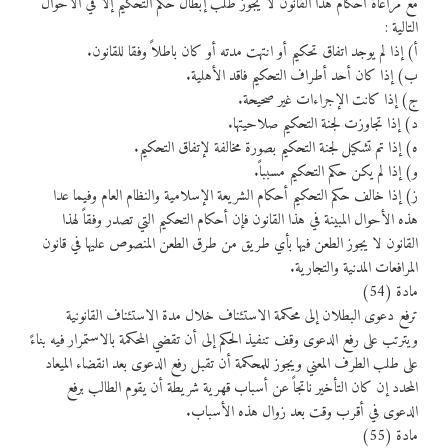
مع مراعاة أحكام هذا القانون لا يجوز طلب إبطال حكم التحكيم إلا في الأحوال
التالية :
أ) إذا لم يوجد اتفاق تحكيم أو انتهت مدته أو كان باطلاً وفقا للقانون.
ب) إذا كان أحد أطراف التحكيم فاقد الأهلية.
ج) إذا كانت الإجراءات غير صحيحة.
د) إذا تجاوزت لجنة التحكيم صلاحيتها.
ه) إذا تم تشكيل لجنة التحكيم بصورة مخالفة لإتفاق التحكيم.
و) إذا لم يكن حكم التحكيم مسبباً.
ز) إذا خالف حكم التحكيم أحكام الشريعة الإسلامية والنظام العام وفيما عدا
هذه الأحوال المبينة في هذا القانون فإن أحكام التحكيم التي تصدر وفقاً لهذا
القانون لا يجوز الطعن فيها بأي طريق من طرق الطعن المنصوص عليها في قانون
المرافعات المدنية والتجارية.
مادة (54)
ترفع دعوى البطلان إلى محكمة الاستئناف خلال مدة الاستئناف القانونية
ويترتب على رفع الدعوى وقف تنفيذ الحكم إلى أن تقضي المحكمة بالاستمرار فيه بناءً
على طلب الطرف المعني ويجوز للمحكمة أن تقبل رفع الدعوى بعد انقضاء الميعاد
المحدد إن كان التأخير ناتجاً عن أسباب قهرية شريطة أن يقوم الطالب برفع
الدعوى في أقرب وقت بعد زوال هذه الأسباب.
مادة (55)