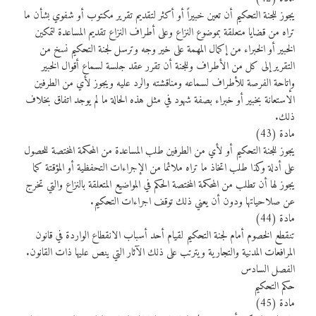
يجوز للجنة التحكيم أن تعين خبيراً أو أكثر لتقديم تقرير مكتوب أو شفوي بشأن ما
تراه من قضايا متعلقة بموضوع النزاع وعلى أطراف النزاع تقديم المساعدة لتمكين
الخبير أو الخبراء من إكمال المهمة على خير وجه وترسل لجنة التحكيم نسخ من
التقرير إلى كل من الأطراف وللجنة أن تقرر عقد جلسة لسماع أقوال الخبير
وإتاحة الفرصة للأطراف لسماعه ومناقشته والرد عليه ويجوز لأي من الطرفين
الاستعانة بخبير أو خبراء بصفة شهود في مثل هذه الحالة ما لم يوجد اتفاق بخلاف
ذلك.
مادة (43)
يجوز للجنة التحكيم أو لأي من الطرفين طلب المساعدة من المحكمة المختصة للحصول
على أدلة وكذا طلب اتخاذ ما تراه ملائما من الإجراءات التحفظية أو المؤقتة كما
يجوز لها أن تطلب من المحكمة المختصة الحكم في المواضيع المتعلقة بالنزاع والتي تخرج
عن صلاحياتها ودون أن يعني ذلك توقف اجراءات التحكيم.
مادة (44)
تنقطع الخصوم أمام لجنة التحكيم لقيام أحد أسباب الانقطاع الواردة في قانون
المرافعات المدنية والتجارية ويترتب على ذلك الآثار التي ينص عليها ذات القانون.
الفصل السادس
حكم التحكيم
مادة (45)