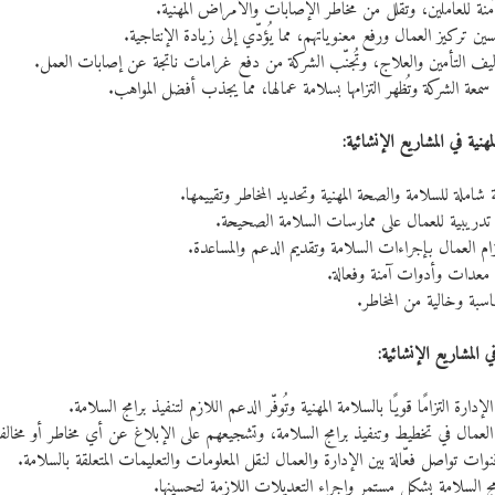
آمنة للعاملين، وتُقلّل من مخاطر الإصابات والأمراض المهنية.
ن تركيز العمال ورفع معنوياتهم، مما يُؤدّي إلى زيادة الإنتاجية.
اليف التأمين والعلاج، وتُجنّب الشركة من دفع غرامات ناتجة عن إصابات العمل.
 سمعة الشركة وتُظهر التزامها بسلامة عمالها، مما يجذب أفضل المواهب.
مهنية في المشاريع الإنشائية:
املة للسلامة والصحة المهنية وتحديد المخاطر وتقييمها.
ج تدريبية للعمال على ممارسات السلامة الصحيحة.
زام العمال بإجراءات السلامة وتقديم الدعم والمساعدة.
معدات وأدوات آمنة وفعالة.
اسبة وخالية من المخاطر.
ي المشاريع الإنشائية:
دارة التزامًا قويًا بالسلامة المهنية وتُوفّر الدعم اللازم لتنفيذ برامج السلامة.
عمال في تخطيط وتنفيذ برامج السلامة، وتشجيعهم على الإبلاغ عن أي مخاطر أو مخال
ات تواصل فعّالة بين الإدارة والعمال لنقل المعلومات والتعليمات المتعلقة بالسلامة.
ج السلامة بشكل مستمر وإجراء التعديلات اللازمة لتحسينها.