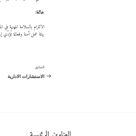
خاتمة:
الالتزام بالسلامة المهنية في 
بيئة عمل آمنة وفعالة تُؤدّي إ
تصفّح
السابق
المقالة
المقالات
السابقة
الاستشارات الادارية
العناوين الرئيسية