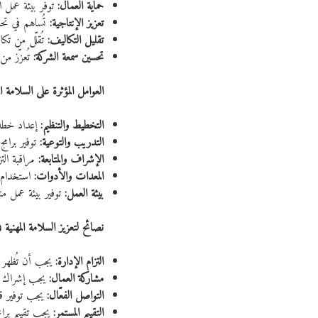
حماية العمال:
تُوفّر بيئة عمل 
تعزيز الإنتاجية:
تُساهم في تحسي
تقليل التكاليف:
تُقلّل من تك
تحسين سمعة الشركة:
تُعزّز من
العوامل المؤثرة على السلامة ال
التخطيط والتنظيم:
إعداد خطة ش
التدريب والتوعية:
توفير برام
الإشراف والمتابعة:
مراقبة الت
المعدات والأدوات:
استخدام 
بيئة العمل:
توفير بيئة عمل من
نصائح لتعزيز السلامة المهنية ف
التزام الإدارة:
يجب أن تُظهر الإ
مشاركة العمال:
يجب إشراك ال
التواصل الفعّال:
يجب توفير قنو
التقييم المستمر:
يجب تقييم برام