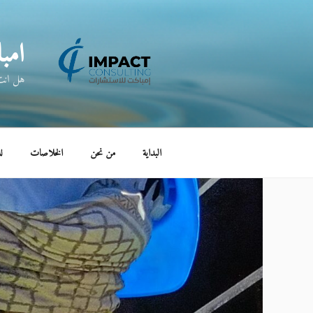
لتجاوز
لى
امب
لمحتوى
هل انت 
البداية
من نحن
الخلاصات
ل