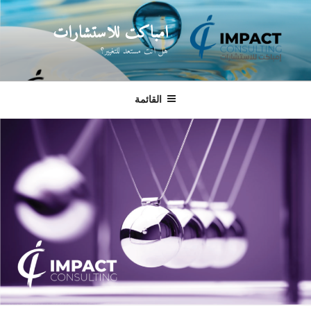
لتجاوز
لى
امباكت للاستشارات
لمحتوى
هل انت مستعد للتغيير؟
القائمة