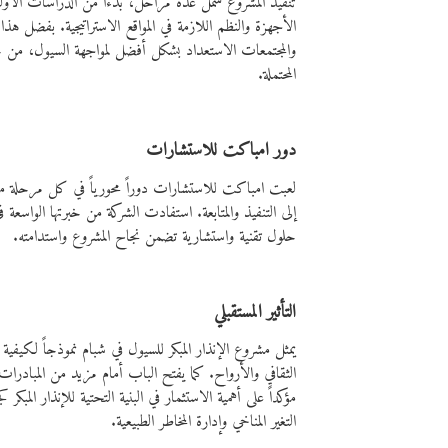
تنفيذ المشروع شمل عدة مراحل، بدءاً من الدراسات الأولي
الأجهزة والنظم اللازمة في المواقع الاستراتيجية. بفضل هذا
والمجتمعات الاستعداد بشكل أفضل لمواجهة السيول، من 
المحتملة.
دور امباكت للاستشارات
لعبت امباكت للاستشارات دوراً محورياً في كل مرحلة م
إلى التنفيذ والمتابعة. استفادت الشركة من خبرتها الواسعة في 
حلول تقنية واستشارية تضمن نجاح المشروع واستدامته.
التأثير المستقبلي
يمثل مشروع الإنذار المبكر للسيول في شبام نموذجاً لكيفية ا
الثقافي والأرواح. كما يفتح الباب أمام مزيد من المبادرات ا
مؤكداً على أهمية الاستثمار في البنية التحتية للإنذار المب
التغير المناخي وإدارة المخاطر الطبيعية.