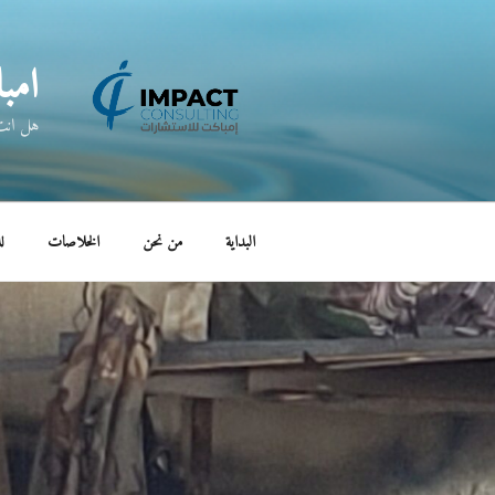
لتجاوز
لى
امب
لمحتوى
هل انت 
البداية
من نحن
الخلاصات
ل