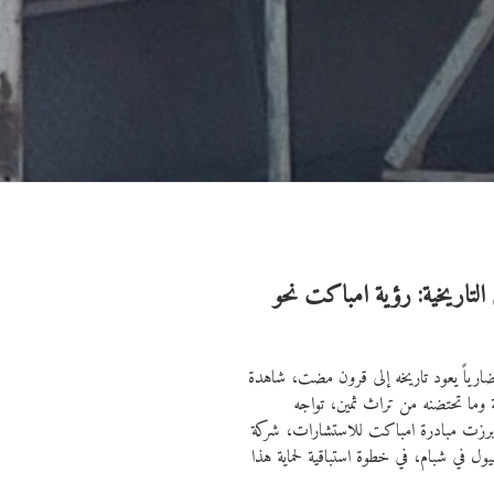
 التاريخية: رؤية امباكت نحو
ارياً يعود تاريخه إلى قرون مضت، شاهدة
ية وما تحتضنه من تراث ثمين، تواجه
، برزت مبادرة امباكت للاستشارات، شركة
لسيول في شبام، في خطوة استباقية لحماية هذا