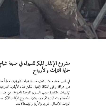
مشروع الإنذار المبكر للسيول في مدينة شبام
حماية التراث والأرواح
في قلب حضرموت، تقف مدينة شبام التاريخية، معلماً حض
على عراقة وغنى الثقافة اليمنية. لكن هذه الأيقونة التاريخ
تهديدات متزايدة بسبب السيول الموسمية العارمة. من هنا
الاستشارات اليمنية الرائدة، بتنفيذ مشروع الإنذار المبكر ل
التراث الإنساني الفريد والأرواح والممتلكات.