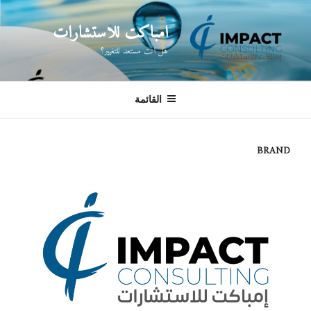
لتجاوز
لى
امباكت للاستشارات
لمحتوى
هل انت مستعد للتغيير؟
القائمة
BRAND